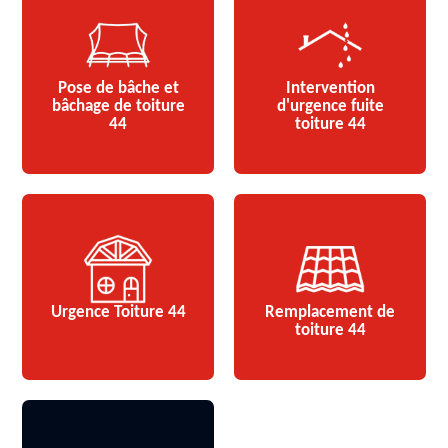
Pose de bâche et
Intervention
bâchage de toiture
d'urgence fuite
44
toiture 44
Urgence Toiture 44
Remplacement de
toiture 44