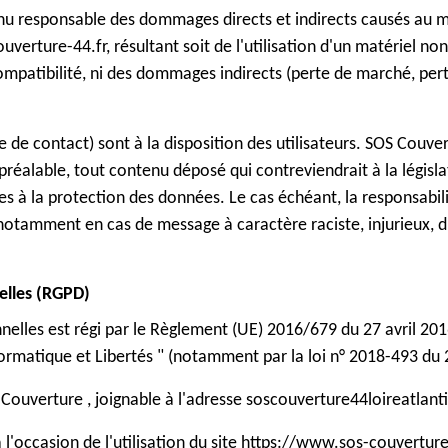
u responsable des dommages directs et indirects causés au maté
uverture-44.fr, résultant soit de l'utilisation d'un matériel no
compatibilité, ni des dommages indirects (perte de marché, per
e de contact) sont à la disposition des utilisateurs. SOS Couver
réalable, tout contenu déposé qui contreviendrait à la législa
ves à la protection des données. Le cas échéant, la responsabil
, notamment en cas de message à caractère raciste, injurieux,
elles (RGPD)
elles est régi par le Règlement (UE) 2016/679 du 27 avril 2016
formatique et Libertés " (notamment par la loi n° 2018-493 du 
 Couverture , joignable à l'adresse soscouverture44loireatla
à l'occasion de l'utilisation du site https://www.sos-couvertur