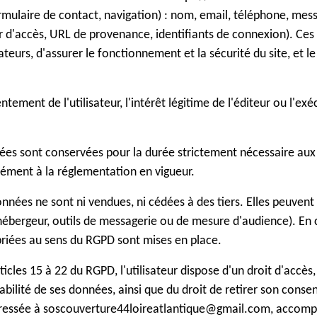
(formulaire de contact, navigation) : nom, email, téléphone, me
r d'accès, URL de provenance, identifiants de connexion). Ces
eurs, d'assurer le fonctionnement et la sécurité du site, et le
entement de l'utilisateur, l'intérêt légitime de l'éditeur ou l'e
ées sont conservées pour la durée strictement nécessaire aux f
ment à la réglementation en vigueur.
onnées ne sont ni vendues, ni cédées à des tiers. Elles peuvent 
(hébergeur, outils de messagerie ou de mesure d'audience). En 
riées au sens du RGPD sont mises en place.
les 15 à 22 du RGPD, l'utilisateur dispose d'un droit d'accès,
tabilité de ses données, ainsi que du droit de retirer son co
ressée à soscouverture44loireatlantique@gmail.com, accompa