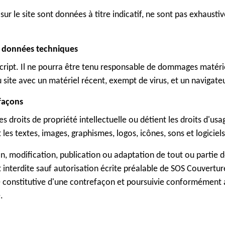
ur le site sont données à titre indicatif, ne sont pas exhausti
es données techniques
Script. Il ne pourra être tenu responsable de dommages matériel
u site avec un matériel récent, exempt de virus, et un navigate
efaçons
s droits de propriété intellectuelle ou détient les droits d'usa
les textes, images, graphismes, logos, icônes, sons et logiciels
, modification, publication ou adaptation de tout ou partie de
t interdite sauf autorisation écrite préalable de SOS Couvertur
constitutive d'une contrefaçon et poursuivie conformément au
.