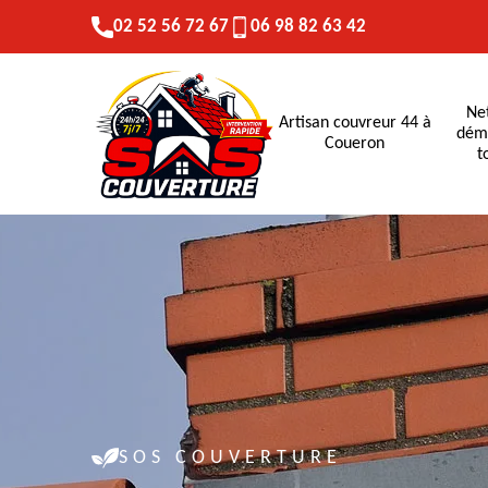
02 52 56 72 67
06 98 82 63 42
Ne
Artisan couvreur 44 à
dém
Coueron
t
SOS COUVERTURE